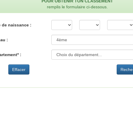
POUR OBTENIR TON CLASSEMENT
remplis le formulaire ci-dessous.
 de naissance :
au :
rtement* :