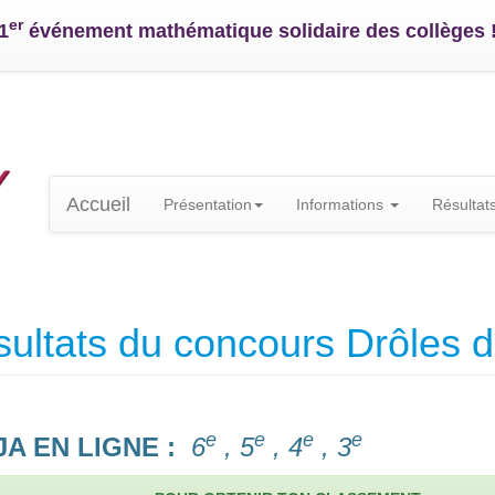
er
1
événement mathématique solidaire des collèges 
Accueil
Présentation
Informations
Résultat
ultats du concours Drôles 
e
e
e
e
A EN LIGNE :
6
, 5
, 4
, 3