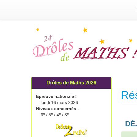
Drôles de Maths 2026
Rés
Epreuve nationale :
lundi 16 mars 2026
Niveaux concernés :
e
e
e
e
6
/ 5
/ 4
/ 3
DÉJ