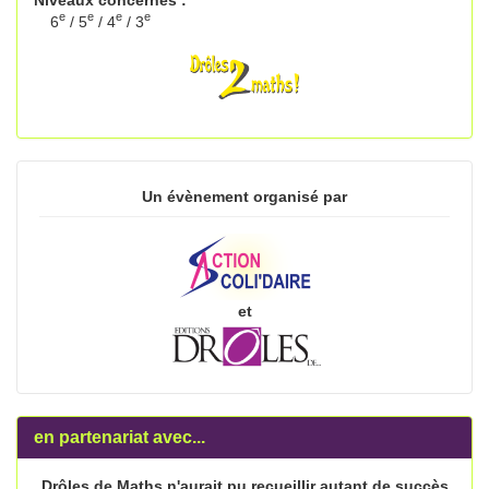
e
e
e
e
6
/ 5
/ 4
/ 3
Un évènement organisé par
et
en partenariat avec...
Drôles de Maths n'aurait pu recueillir autant de succès