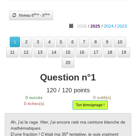
ème
ème
Niveau 6
- 5
2026
/
2025
/
2024
/
2023
1
2
3
4
5
6
7
8
9
10
11
12
13
14
15
16
17
18
19
20
Question n°
1
120
/
120
points
0
succès
0
oubli(s)
0
échec(s)
Ton témoignage !
Ah, j'ai la rage. Hier, j'ai encore raté ma ceinture blanche de
mathématiques.
e
D'une fraction ! C'était ma 35
tentative, je suis vraiment