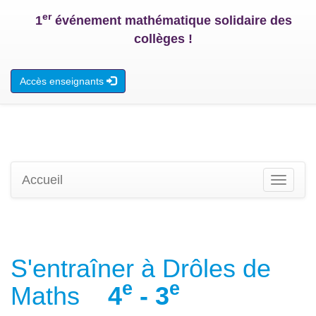
er
1
événement mathématique solidaire des
collèges !
Accès enseignants
Accueil
Toggle
navigati
S'entraîner à Drôles de
e
e
Maths
4
- 3