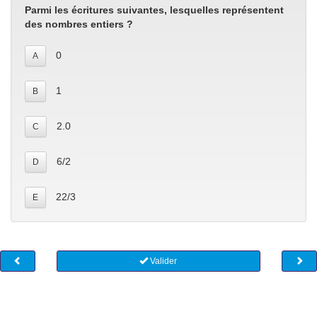
Parmi les écritures suivantes, lesquelles représentent
des nombres entiers ?
0
A
1
B
2.0
C
6/2
D
22/3
E
Valider