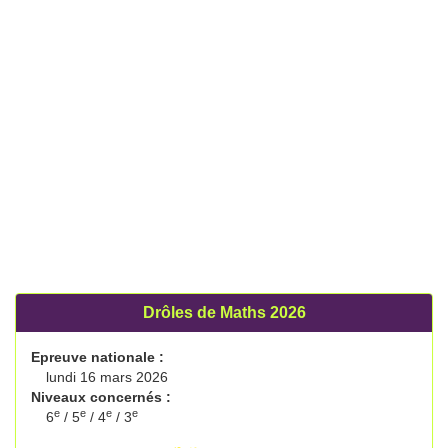
Drôles de Maths 2026
Epreuve nationale :
lundi 16 mars 2026
Niveaux concernés :
e
e
e
e
6
/ 5
/ 4
/ 3