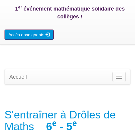
er
1
événement mathématique solidaire des
collèges !
Accès enseignants
Accueil
Toggle
navigati
S'entraîner à Drôles de
e
e
Maths
6
- 5