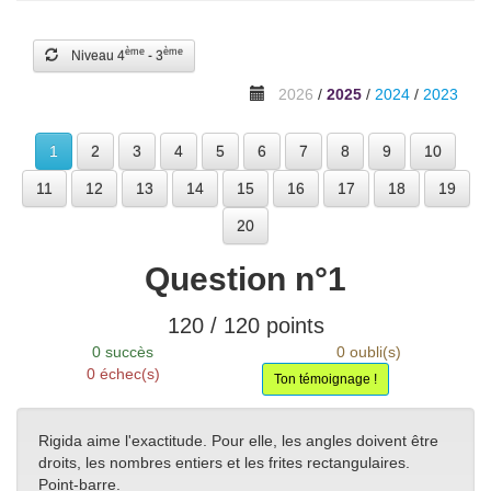
ème
ème
Niveau 4
- 3
2026
/
2025
/
2024
/
2023
1
2
3
4
5
6
7
8
9
10
11
12
13
14
15
16
17
18
19
20
Question n°
1
120
/
120
points
0
succès
0
oubli(s)
0
échec(s)
Ton témoignage !
Rigida aime l'exactitude. Pour elle, les angles doivent être
droits, les nombres entiers et les frites rectangulaires.
Point-barre.