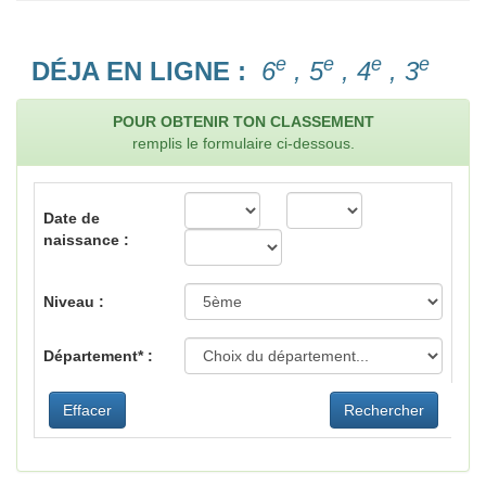
e
e
e
e
DÉJA EN LIGNE :
6
, 5
, 4
, 3
POUR OBTENIR TON CLASSEMENT
remplis le formulaire ci-dessous.
Date de
naissance :
Niveau :
Département* :