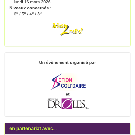
lundi 16 mars 2026
Niveaux concernés :
e
e
e
e
6
/ 5
/ 4
/ 3
Un évènement organisé par
et
en partenariat avec...